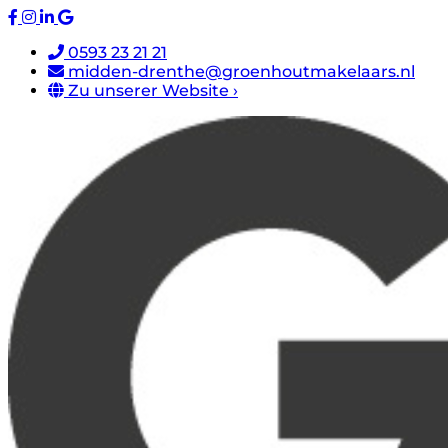
0593 23 21 21
midden-drenthe@groenhoutmakelaars.nl
Zu unserer Website ›