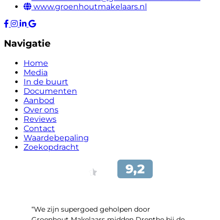
www.groenhoutmakelaars.nl
Navigatie
Home
Media
In de buurt
Documenten
Aanbod
Over ons
Reviews
Contact
Waardebepaling
Zoekopdracht
“We zijn supergoed geholpen door
Groenhout Makelaars midden Drenthe bij de