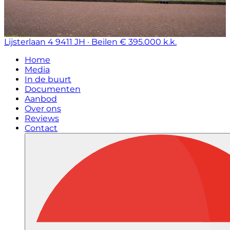
Lijsterlaan 4
9411 JH · Beilen
€ 395.000 k.k.
Home
Media
In de buurt
Documenten
Aanbod
Over ons
Reviews
Contact