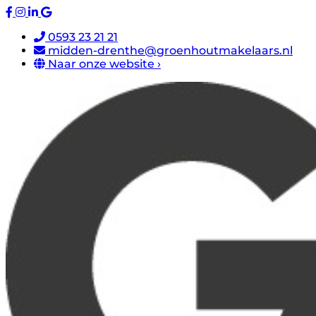
0593 23 21 21
midden-drenthe@groenhoutmakelaars.nl
Naar onze website ›