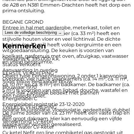
de A28 en N381 Emmen-Drachten heeft het dorp een
prima ontsluiting.
BEGANE GROND
Entree in hal met garderobe, meterkast, toilet en
Lees de volledige beschrijving →
trapopgang. De woonkamer (ca. 33 m²) heeft een
stijlvolle houten vloer en veel lichtinval. De dichte
Kenmerken
keuken (ca. 10 m²) heeft volop bergruimte en een
witgoedaansluiting. De keuken is voorzien van
koelkast, gasfornuis met oven, afzuigkap, vaatwasser
Vraagprijs
€ 395.000 k.k.
en volop bergruimte.
Status
Verkocht
Aanvaarding
In overleg
EERSTE VERDIEPING
Object type
Eengezinswoning, 2 onder 1 kapwoning
Overloop, vier ruime slaapkamers (ca. 14 m², ca. 11 m²,
Soort bouw
Bestaande bouw
ca. 10 m² en ca. 8 m²) en badkamer. De badkamer (ca.
Bouwjaar
1970
5 m²) is voorzien van een ligbad, douche, wastafel en
Soort dak
Zadeldak bedekt met pannen
een tweede toilet.
Energielabel
C
Energielabel registratie
23-12-2020
TWEEDE VERDIEPING
Isolatie
Muurisolatie, vloerisolatie, gedeeltelijk dubbel
De ruime zolder van ca. 23 m² heeft een vaste trap en
glas
een groot dakraam. Hier kan eenvoudig een vijfde
Verwarming
Cv-ketel
slaapkamer worden gerealiseerd.
Warm water
Cv-ketel
Cv ketel
Nefit pro line combiketel gas gestookt uit