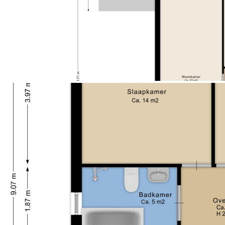
Soort parkeergelegenheid
Op eigen terrein