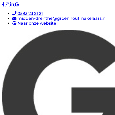
0593 23 21 21
midden-drenthe@groenhoutmakelaars.nl
Naar onze website ›