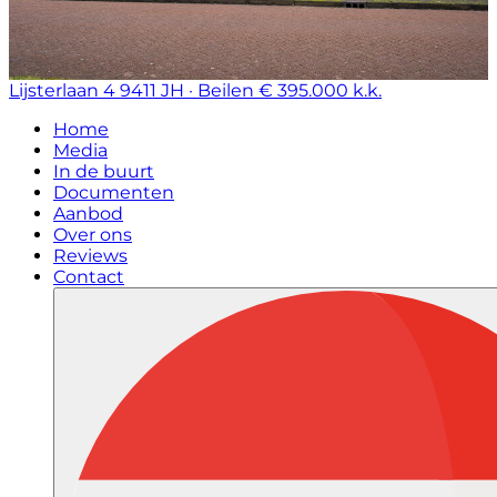
Lijsterlaan 4
9411 JH · Beilen
€ 395.000 k.k.
Home
Media
In de buurt
Documenten
Aanbod
Over ons
Reviews
Contact