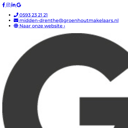
0593 23 21 21
midden-drenthe@groenhoutmakelaars.nl
Naar onze website ›