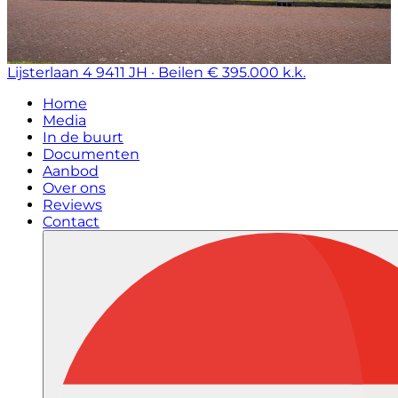
Lijsterlaan 4
9411 JH · Beilen
€ 395.000 k.k.
Home
Media
In de buurt
Documenten
Aanbod
Over ons
Reviews
Contact