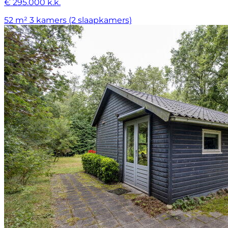
€ 295.000 k.k.
52 m²
3 kamers (2 slaapkamers)