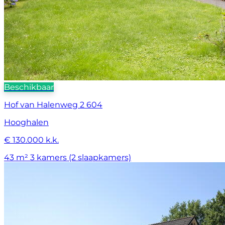
Beschikbaar
Hof van Halenweg 2 604
Hooghalen
€ 130.000 k.k.
43 m²
3 kamers (2 slaapkamers)