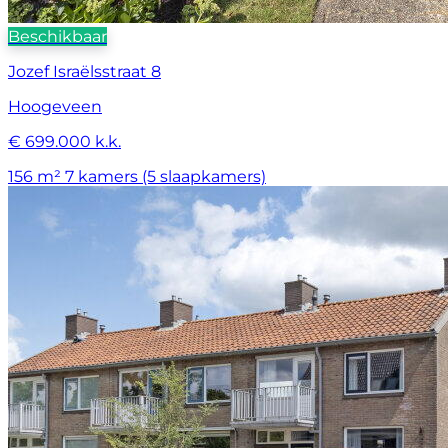
Beschikbaar
Jozef Israëlsstraat 8
Hoogeveen
€ 699.000 k.k.
156 m²
7 kamers (5 slaapkamers)