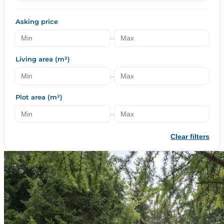
Asking price
–
Living area (m²)
–
Plot area (m²)
–
Clear filters