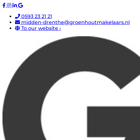
0593 23 21 21
midden-drenthe@groenhoutmakelaars.nl
To our website ›