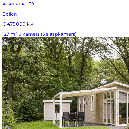
Asserstraat 29
Beilen
€ 475.000 k.k.
127 m²
6 kamers (5 slaapkamers)